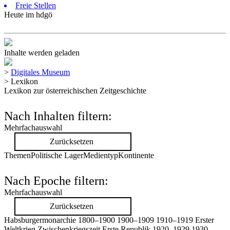
Freie Stellen
Heute im hdgö
Inhalte werden geladen
>
Digitales Museum
>
Lexikon
Lexikon zur österreichischen Zeitgeschichte
Nach Inhalten filtern:
Mehrfachauswahl
Zurücksetzen
Themen
Politische Lager
Medientyp
Kontinente
Nach Epoche filtern:
Mehrfachauswahl
Zurücksetzen
Habsburgermonarchie
1800–1900
1900–1909
1910–1919
Erster
Weltkrieg
Zwischenkriegszeit
Erste Republik
1920–1929
1930–