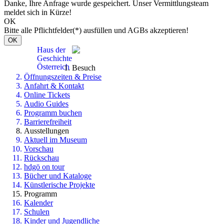
Danke, Ihre Anfrage wurde gespeichert. Unser Vermittlungsteam
meldet sich in Kürze!
OK
Bitte alle Pflichtfelder(*) ausfüllen und AGBs akzeptieren!
OK
Haus der
Geschichte
Österreich
Besuch
Öffnungszeiten & Preise
Anfahrt & Kontakt
Online Tickets
Audio Guides
Programm buchen
Barrierefreiheit
Ausstellungen
Aktuell im Museum
Vorschau
Rückschau
hdgö on tour
Bücher und Kataloge
Künstlerische Projekte
Programm
Kalender
Schulen
Kinder und Jugendliche