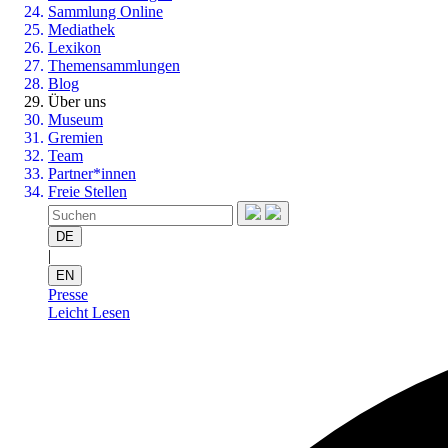
Sammlung Online
Mediathek
Lexikon
Themensammlungen
Blog
Über uns
Museum
Gremien
Team
Partner*innen
Freie Stellen
DE
|
EN
Presse
Leicht Lesen