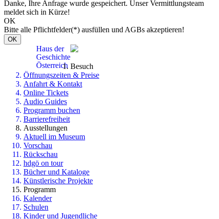
Danke, Ihre Anfrage wurde gespeichert. Unser Vermittlungsteam
meldet sich in Kürze!
OK
Bitte alle Pflichtfelder(*) ausfüllen und AGBs akzeptieren!
OK
Haus der
Geschichte
Österreich
Besuch
Öffnungszeiten & Preise
Anfahrt & Kontakt
Online Tickets
Audio Guides
Programm buchen
Barrierefreiheit
Ausstellungen
Aktuell im Museum
Vorschau
Rückschau
hdgö on tour
Bücher und Kataloge
Künstlerische Projekte
Programm
Kalender
Schulen
Kinder und Jugendliche