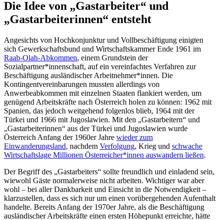
Die Idee von „Gastarbeiter“ und
„Gastarbeiterinnen“ entsteht
Angesichts von Hochkonjunktur und Vollbeschäftigung einigten
sich Gewerkschaftsbund und Wirtschaftskammer Ende 1961 im
Raab-Olah-Abkommen
, einem Grundstein der
Sozialpartner*innenschaft, auf ein vereinfachtes Verfahren zur
Beschäftigung ausländischer Arbeitnehmer*innen. Die
Kontingentvereinbarungen mussten allerdings von
Anwerbeabkommen mit einzelnen Staaten flankiert werden, um
genügend Arbeitskräfte nach Österreich holen zu können: 1962 mit
Spanien, das jedoch weitgehend folgenlos blieb, 1964 mit der
Türkei und 1966 mit Jugoslawien. Mit den „Gastarbeitern“ und
„Gastarbeiterinnen“ aus der Türkei und Jugoslawien wurde
Österreich Anfang der 1960er Jahre
wieder zum
Einwanderungsland
, nachdem
Verfolgung
, Krieg und
schwache
Wirtschaftslage Millionen Österreicher*innen auswandern ließen
.
Der Begriff des „Gastarbeiters“ sollte freundlich und einladend sein,
wiewohl Gäste normalerweise nicht arbeiten. Wichtiger war aber
wohl – bei aller Dankbarkeit und Einsicht in die Notwendigkeit –
klarzustellen, dass es sich nur um einen vorübergehenden Aufenthalt
handelte. Bereits Anfang der 1970er Jahre, als die Beschäftigung
ausländischer Arbeitskräfte einen ersten Höhepunkt erreichte, hätte