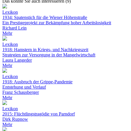
Das könnte Sie auch interessieren (9)
Lexikon
1934: Spatenstich für die Wiener Höhenstraße
Ein Prestigeprojekt zur Bekämpfung hoher Arbeitslosigkeit
Richard Lein
Mehr
Lexikon
1918: Hamstern in Kriegs- und Nachkriegszeit
Strategien zur Versorgung in der Mangelwirtschaft
Laura Langeder
Mehr
Lexikon
1918: Ausbruch der Grippe-Pandemie
Entstehung und Verlauf
Franz Schausberger
Mehr
Lexikon
2015: Flüchtlingstragödie von Parndorf
Dirk Rupnow
Mehr