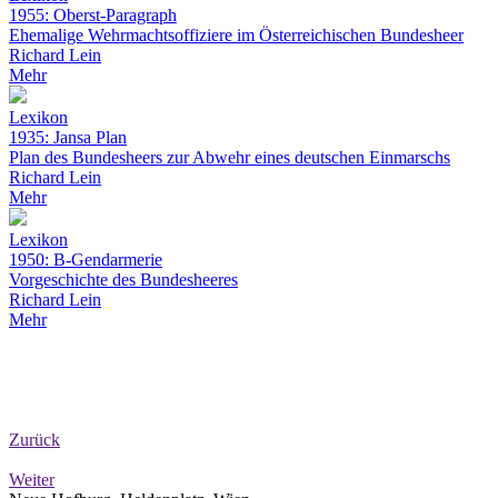
1955: Oberst-Paragraph
Ehemalige Wehrmachtsoffiziere im Österreichischen Bundesheer
Richard Lein
Mehr
Lexikon
1935: Jansa Plan
Plan des Bundesheers zur Abwehr eines deutschen Einmarschs
Richard Lein
Mehr
Lexikon
1950: B-Gendarmerie
Vorgeschichte des Bundesheeres
Richard Lein
Mehr
Zurück
Weiter