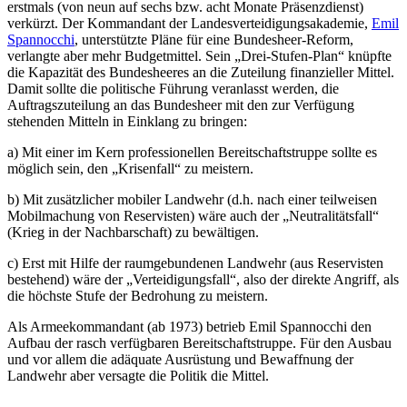
erstmals (von neun auf sechs bzw. acht Monate Präsenzdienst)
verkürzt. Der Kommandant der Landesverteidigungsakademie,
Emil
Spannocchi
, unterstützte Pläne für eine Bundesheer-Reform,
verlangte aber mehr Budgetmittel. Sein „Drei-Stufen-Plan“ knüpfte
die Kapazität des Bundesheeres an die Zuteilung finanzieller Mittel.
Damit sollte die politische Führung veranlasst werden, die
Auftragszuteilung an das Bundesheer mit den zur Verfügung
stehenden Mitteln in Einklang zu bringen:
a) Mit einer im Kern professionellen Bereitschaftstruppe sollte es
möglich sein, den „Krisenfall“ zu meistern.
b) Mit zusätzlicher mobiler Landwehr (d.h. nach einer teilweisen
Mobilmachung von Reservisten) wäre auch der „Neutralitätsfall“
(Krieg in der Nachbarschaft) zu bewältigen.
c) Erst mit Hilfe der raumgebundenen Landwehr (aus Reservisten
bestehend) wäre der „Verteidigungsfall“, also der direkte Angriff, als
die höchste Stufe der Bedrohung zu meistern.
Als Armeekommandant (ab 1973) betrieb Emil Spannocchi den
Aufbau der rasch verfügbaren Bereitschaftstruppe. Für den Ausbau
und vor allem die adäquate Ausrüstung und Bewaffnung der
Landwehr aber versagte die Politik die Mittel.