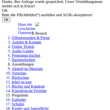
Danke, Ihre Anfrage wurde gespeichert. Unser Vermittlungsteam
meldet sich in Kürze!
OK
Bitte alle Pflichtfelder(*) ausfüllen und AGBs akzeptieren!
OK
Haus der
Geschichte
Österreich
Besuch
Öffnungszeiten & Preise
Anfahrt & Kontakt
Online Tickets
Audio Guides
Programm buchen
Barrierefreiheit
Ausstellungen
Aktuell im Museum
Vorschau
Rückschau
hdgö on tour
Bücher und Kataloge
Künstlerische Projekte
Programm
Kalender
Schulen
Kinder und Jugendliche