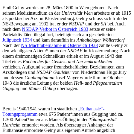
Emil Gelny wurde am 28. März 1890 in Wien geboren. Nach
seinem Medizinstudium an der
Universität Wien
arbeitete er ab 1915
als praktischer Arzt in Klosterneuburg. Gelny schloss sich früh der
NS-Bewegung an, 1932 trat er der
NSDAP
und der
SA
bei. Auch
nach dem
NSDAP-Verbot in Österreich 1933
setzte er seine
Parteiaktivitäten illegal fort, beteiligte sich am gescheiterten
Juliputsch 1934
und kam daraufhin ins
Anhaltelager Wöllersdorf
.
Nach der
NS-Machtübernahme in Österreich 1938
zählte Gelny zu
den wichtigsten Akteur*innen der
NSDAP
in Klosterneuburg. Nach
einem dreimonatigen Schnellkurs erhielt er im August 1943 den
Titel eines
Facharztes für Geistes- und Nervenkrankheiten
verliehen. Aufgrund seiner freundschaftlichen Beziehungen zum
Arztkollegen und
NSDAP-Gauleiter
von Niederdonau Hugo Jury
und dessen
Gauhauptmann
Josef Mayer wurde ihm im Oktober
1943 die ärztliche Leitung der beiden
Heil- und Pflegeanstalten
Gugging
und
Mauer-Öhling
übertragen.
Bereits 1940/1941 waren im staatlichen
„Euthanasie“-
Tötungsprogramm
etwa 675 Patient*innen aus Gugging und ca.
1.300 Patient*innen aus Mauer-Öhling in der
Tötungsanstalt
Hartheim
ermordet worden. Als überzeugter Anhänger der
Euthanasie
ermordete Gelny aus eigenem Antrieb angeblich