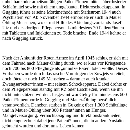
unheilbare oder arbeitsunfähigen Patient*innen mittels überdosierter
Schlafmittel sowie mit einem umgebauten Elektroschockapparat. In
Gugging führte er seine Mordmethode mit Starkstrom 1944 auch
Psychiatern vor. Ab November 1944 ermordete er auch in Mauer-
Öhling Menschen, wo er mit Hilfe des Abteilungsvorstands Josef
Utz und des dortigen Pflegepersonals mindestens 39 Patient*innen
mit Tabletten und Injektionen zu Tode brachte. Ende 1944 kehrte er
nach Gugging zurück.
Nach der Ankunft der Roten Armee im April 1945 schlug er sich mit
dem Fahrrad nach Mauer-Öhling durch, wo er kurz vor Kriegsende
noch 700 bis 800 Pfleglinge als „unnütze Esser“ töten wollte. Dieses
Vorhaben wurde durch das rasche Vordringen der Sowjets vereitelt,
doch tötete er noch 149 Menschen – darunter auch kranke
Zwangsarbeiter*innen – mit seinem Schockapparat. Dabei drohte er
dem Pflegepersonal ständig mit
KZ
oder Erschießen, wenn sie ihn
nicht unterstützen würden. Insgesamt war Gelny für mindestens 600
Patient*innenmorde in Gugging und Mauer-Öhling persönlich
verantwortlich. Daneben starben in Gugging über 1.300 Schützlinge
und in Mauer-Öhling über 300 Patient*innen an Hunger,
Mangelversorgung, Vernachlässigung und Infektionskrankheiten,
nicht eingerechnet dabei jene Patient*innen, die in andere Anstalten
gebracht wurden und dort ums Leben kamen.