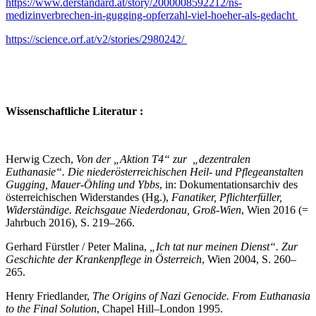
https://www.derstandard.at/story/2000008592212/ns-
medizinverbrechen-in-gugging-opferzahl-viel-hoeher-als-gedacht
https://science.orf.at/v2/stories/2980242/
Wissenschaftliche Literatur :
Herwig Czech,
Von der „Aktion T4“ zur „dezentralen
Euthanasie“. Die niederösterreichischen Heil- und Pflegeanstalten
Gugging, Mauer-Öhling und Ybbs
, in: Dokumentationsarchiv des
österreichischen Widerstandes (Hg.),
Fanatiker, Pflichterfüller,
Widerständige. Reichsgaue Niederdonau, Groß-Wien
, Wien 2016 (=
Jahrbuch 2016), S. 219–266.
Gerhard Fürstler / Peter Malina,
„Ich tat nur meinen Dienst“. Zur
Geschichte der Krankenpflege in Österreich
, Wien 2004, S. 260–
265.
Henry Friedlander,
The Origins of Nazi Genocide. From Euthanasia
to the Final Solution
, Chapel Hill–London 1995.