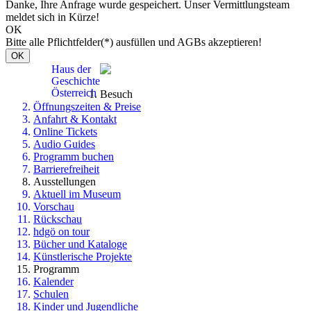
Danke, Ihre Anfrage wurde gespeichert. Unser Vermittlungsteam
meldet sich in Kürze!
OK
Bitte alle Pflichtfelder(*) ausfüllen und AGBs akzeptieren!
OK
Haus der
Geschichte
Österreich
Besuch
Öffnungszeiten & Preise
Anfahrt & Kontakt
Online Tickets
Audio Guides
Programm buchen
Barrierefreiheit
Ausstellungen
Aktuell im Museum
Vorschau
Rückschau
hdgö on tour
Bücher und Kataloge
Künstlerische Projekte
Programm
Kalender
Schulen
Kinder und Jugendliche