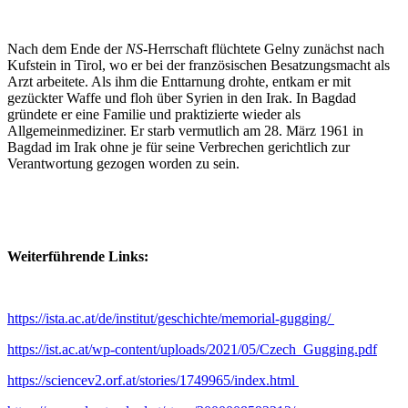
Nach dem Ende der
NS
-Herrschaft flüchtete Gelny zunächst nach
Kufstein in Tirol, wo er bei der französischen Besatzungsmacht als
Arzt arbeitete. Als ihm die Enttarnung drohte, entkam er mit
gezückter Waffe und floh über Syrien in den Irak. In Bagdad
gründete er eine Familie und praktizierte wieder als
Allgemeinmediziner. Er starb vermutlich am 28. März 1961 in
Bagdad im Irak ohne je für seine Verbrechen gerichtlich zur
Verantwortung gezogen worden zu sein.
Weiterführende Links:
https://ista.ac.at/de/institut/geschichte/memorial-gugging/
https://ist.ac.at/wp-content/uploads/2021/05/Czech_Gugging.pdf
https://sciencev2.orf.at/stories/1749965/index.html