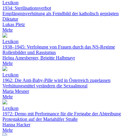
Lexikon
1934: Sterilisationsverbot
Empfängnisverhütung als Feindbild der katholisch geprägten
Diktatur
Lukas Pletz
Mehr
Lexikon
1938–1945: Verfolgung von Frauen durch das NS-Regime
Rollenbilder und Rassismus
Helga Amesberger, Brigitte Halbmayr
Mehr
Lexikon
1962: Die Anti-Baby-Pille wird in Österreich zugelassen
Verhütungsmittel verändern die Sexualmoral
Maria Mesner
Mehr
Lexikon
1972: Demo mit Performance für die Freigabe der Abtreibung
Protestaktion auf der Mariahilfer Straße
Hanna Hacker
Mehr