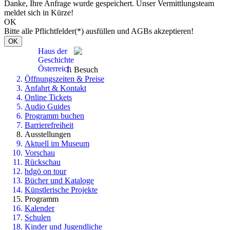
Danke, Ihre Anfrage wurde gespeichert. Unser Vermittlungsteam
meldet sich in Kürze!
OK
Bitte alle Pflichtfelder(*) ausfüllen und AGBs akzeptieren!
OK
Haus der
Geschichte
Österreich
Besuch
Öffnungszeiten & Preise
Anfahrt & Kontakt
Online Tickets
Audio Guides
Programm buchen
Barrierefreiheit
Ausstellungen
Aktuell im Museum
Vorschau
Rückschau
hdgö on tour
Bücher und Kataloge
Künstlerische Projekte
Programm
Kalender
Schulen
Kinder und Jugendliche