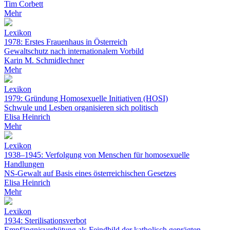
Tim Corbett
Mehr
Lexikon
1978: Erstes Frauenhaus in Österreich
Gewaltschutz nach internationalem Vorbild
Karin M. Schmidlechner
Mehr
Lexikon
1979: Gründung Homosexuelle Initiativen (HOSI)
Schwule und Lesben organisieren sich politisch
Elisa Heinrich
Mehr
Lexikon
1938–1945: Verfolgung von Menschen für homosexuelle
Handlungen
NS-Gewalt auf Basis eines österreichischen Gesetzes
Elisa Heinrich
Mehr
Lexikon
1934: Sterilisationsverbot
Empfängnisverhütung als Feindbild der katholisch geprägten