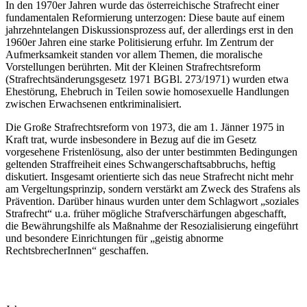
In den 1970er Jahren wurde das österreichische Strafrecht einer
fundamentalen Reformierung unterzogen: Diese baute auf einem
jahrzehntelangen Diskussionsprozess auf, der allerdings erst in den
1960er Jahren eine starke Politisierung erfuhr. Im Zentrum der
Aufmerksamkeit standen vor allem Themen, die moralische
Vorstellungen berührten. Mit der Kleinen Strafrechtsreform
(Strafrechtsänderungsgesetz 1971 BGBl. 273/1971) wurden etwa
Ehestörung, Ehebruch in Teilen sowie homosexuelle Handlungen
zwischen Erwachsenen entkriminalisiert.
Die Große Strafrechtsreform von 1973, die am 1. Jänner 1975 in
Kraft trat, wurde insbesondere in Bezug auf die im Gesetz
vorgesehene Fristenlösung, also der unter bestimmten Bedingungen
geltenden Straffreiheit eines Schwangerschaftsabbruchs, heftig
diskutiert. Insgesamt orientierte sich das neue Strafrecht nicht mehr
am Vergeltungsprinzip, sondern verstärkt am Zweck des Strafens als
Prävention. Darüber hinaus wurden unter dem Schlagwort „soziales
Strafrecht“ u.a. früher mögliche Strafverschärfungen abgeschafft,
die Bewährungshilfe als Maßnahme der Resozialisierung eingeführt
und besondere Einrichtungen für „geistig abnorme
RechtsbrecherInnen“ geschaffen.