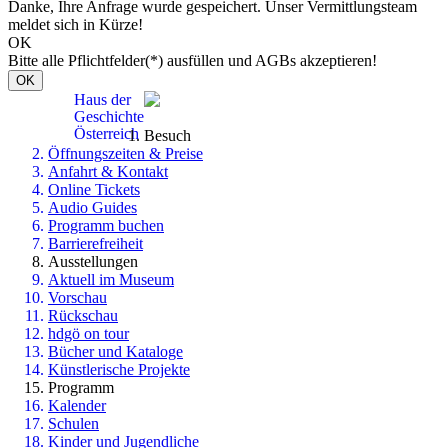
Danke, Ihre Anfrage wurde gespeichert. Unser Vermittlungsteam
meldet sich in Kürze!
OK
Bitte alle Pflichtfelder(*) ausfüllen und AGBs akzeptieren!
OK
Haus der
Geschichte
Österreich
Besuch
Öffnungszeiten & Preise
Anfahrt & Kontakt
Online Tickets
Audio Guides
Programm buchen
Barrierefreiheit
Ausstellungen
Aktuell im Museum
Vorschau
Rückschau
hdgö on tour
Bücher und Kataloge
Künstlerische Projekte
Programm
Kalender
Schulen
Kinder und Jugendliche