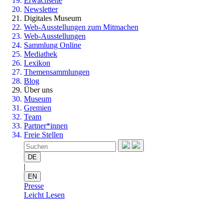
Erwachsene
Newsletter
Digitales Museum
Web-Ausstellungen zum Mitmachen
Web-Ausstellungen
Sammlung Online
Mediathek
Lexikon
Themensammlungen
Blog
Über uns
Museum
Gremien
Team
Partner*innen
Freie Stellen
DE
|
EN
Presse
Leicht Lesen