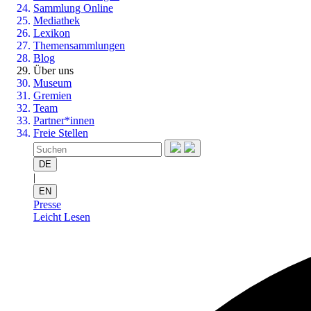
Sammlung Online
Mediathek
Lexikon
Themensammlungen
Blog
Über uns
Museum
Gremien
Team
Partner*innen
Freie Stellen
DE
|
EN
Presse
Leicht Lesen