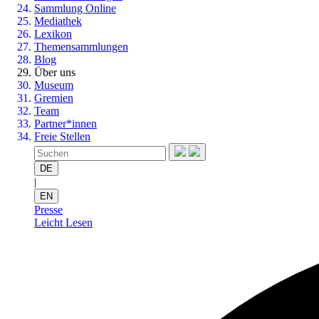
Sammlung Online
Mediathek
Lexikon
Themensammlungen
Blog
Über uns
Museum
Gremien
Team
Partner*innen
Freie Stellen
DE
|
EN
Presse
Leicht Lesen