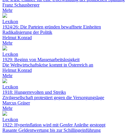
Franz Schausberger
Mehr
Lexikon
1924/26: Die Parteien gründen bewaffnete Einheiten
Radikalisierung der Politik
Helmut Konrad
Mehr
Lexikon
1929: Beginn von Massenarbeitslosigkeit
Die Weltwirtschaftskrise kommt in Österreich an
Helmut Konrad
Mehr
Lexikon
1918: Hungerrevolten und Streiks
Zivilgesellschaft protestiert gegen die Versorgungslage
Marcus Gräser
Mehr
Lexikon
1922: Hyperinflation wird mit Genfer Anleihe gestoppt
Rasante Geldentwertung bis zur Schillingeinführung