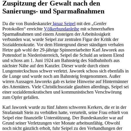
Zuspitzung der Gewalt nach den
Sanierungs- und Sparmaßnahmen
Da die von Bundeskanzler
Ignaz Seipel
mit den „Genfer
Protokollen“ erreichte
Völkerbundanleihe
mit schmerzhaften
Sparmaßnahmen und einem Ansteigen der Arbeitslosigkeit
verbunden war, wurde Seipel zur zentralen Figur der Kritik der
Sozialdemokratie. Vor dem Hintergrund dieser ständigen verbalen
Hetze gab wohl der 29-jährige Spinnereiarbeiter Karl Jaworek aus
Pottendorf in Niederösterreich, Seipel die Schuld an seinem Elend
und schoss am 1. Juni 1924 am Bahnsteig des Südbahnhofs aus
nächster Nähe auf den Kanzler. Dieser wurde durch einen
Lungensteckschuss schwer verletzt. Jaworek schoss sich ebenfalls in
die Lunge und wurde noch am Bahnsteig festgenommen. Außer
wirren Aussagen Jaworeks gab es keine Hinweise auf Hintermänner
des Attentäters. Viele Christlichsoziale glaubten allerdings, Seipel sei
einer sozialdemokratischen und kommunistischen Verschwörung
zum Opfer gefallen.
Karl Jaworek wurde zu fünf Jahren schweren Kerkers, die er in der
Strafanstalt Stein zu verbüßen hatte, verurteilt, seine Frau erhielt von
Seipel eine finanzielle Unterstützung. Der Bundeskanzler war auf
Grund seiner Verletzungen vier Monate arbeitsunfähig. Obwohl
noch nicht gänzlich erholt, fuhr Seipel zu den Verhandlungen der