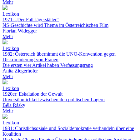
Mehr
Lexikon
1971: „Der Fall Jägerstätter“
NS-Geschichte wird Thema im Österreichischen Film
Florian Widegger
Mehr
Lexikon
1982: Österreich übernimmt die UNO-Konvention gegen
Diskriminierung von Frauen
Die ersten vier Artikel haben Verfassungsrang
Anita Ziegerhofer
Mehr
Lexikon
1920er: Eskalation der Gewalt
Unversöhnlichkeit zwischen den politischen Lagern
Béla Rásky
Mehr
Lexikon
1931: Christlichsoziale und Sozialdemokratie verhandeln über eine
Koalition
Die letzte Chance für eine Überwindung der politischen Spaltung