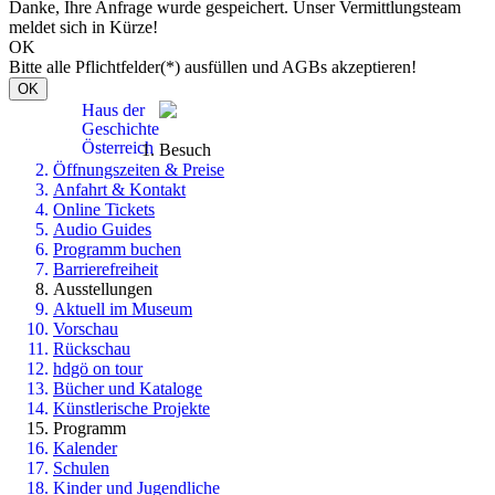
Danke, Ihre Anfrage wurde gespeichert. Unser Vermittlungsteam
meldet sich in Kürze!
OK
Bitte alle Pflichtfelder(*) ausfüllen und AGBs akzeptieren!
OK
Haus der
Geschichte
Österreich
Besuch
Öffnungszeiten & Preise
Anfahrt & Kontakt
Online Tickets
Audio Guides
Programm buchen
Barrierefreiheit
Ausstellungen
Aktuell im Museum
Vorschau
Rückschau
hdgö on tour
Bücher und Kataloge
Künstlerische Projekte
Programm
Kalender
Schulen
Kinder und Jugendliche