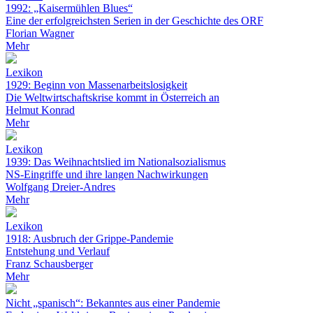
1992: „Kaisermühlen Blues“
Eine der erfolgreichsten Serien in der Geschichte des ORF
Florian Wagner
Mehr
Lexikon
1929: Beginn von Massenarbeitslosigkeit
Die Weltwirtschaftskrise kommt in Österreich an
Helmut Konrad
Mehr
Lexikon
1939: Das Weihnachtslied im Nationalsozialismus
NS-Eingriffe und ihre langen Nachwirkungen
Wolfgang Dreier-Andres
Mehr
Lexikon
1918: Ausbruch der Grippe-Pandemie
Entstehung und Verlauf
Franz Schausberger
Mehr
Nicht „spanisch“: Bekanntes aus einer Pandemie