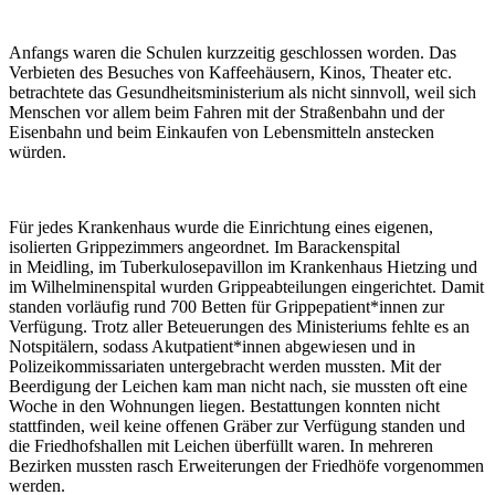
Anfangs waren die Schulen kurzzeitig geschlossen worden. Das
Verbieten des Besuches von Kaffeehäusern, Kinos, Theater etc.
betrachtete das Gesundheitsministerium als nicht sinnvoll, weil sich
Menschen vor allem beim Fahren mit der Straßenbahn und der
Eisenbahn und beim Einkaufen von Lebensmitteln anstecken
würden.
Für jedes Krankenhaus wurde die Einrichtung eines eigenen,
isolierten Grippezimmers angeordnet. Im Barackenspital
in Meidling, im Tuberkulosepavillon im Krankenhaus Hietzing und
im Wilhelminenspital wurden Grippeabteilungen eingerichtet. Damit
standen vorläufig rund 700 Betten für Grippepatient*innen zur
Verfügung. Trotz aller Beteuerungen des Ministeriums fehlte es an
Notspitälern, sodass Akutpatient*innen abgewiesen und in
Polizeikommissariaten untergebracht werden mussten. Mit der
Beerdigung der Leichen kam man nicht nach, sie mussten oft eine
Woche in den Wohnungen liegen. Bestattungen konnten nicht
stattfinden, weil keine offenen Gräber zur Verfügung standen und
die Friedhofshallen mit Leichen überfüllt waren. In mehreren
Bezirken mussten rasch Erweiterungen der Friedhöfe vorgenommen
werden.