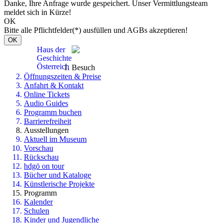
Danke, Ihre Anfrage wurde gespeichert. Unser Vermittlungsteam
meldet sich in Kürze!
OK
Bitte alle Pflichtfelder(*) ausfüllen und AGBs akzeptieren!
OK
Haus der
Geschichte
Österreich
Besuch
Öffnungszeiten & Preise
Anfahrt & Kontakt
Online Tickets
Audio Guides
Programm buchen
Barrierefreiheit
Ausstellungen
Aktuell im Museum
Vorschau
Rückschau
hdgö on tour
Bücher und Kataloge
Künstlerische Projekte
Programm
Kalender
Schulen
Kinder und Jugendliche