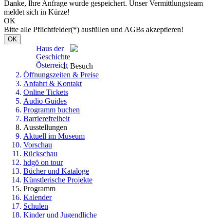
Danke, Ihre Anfrage wurde gespeichert. Unser Vermittlungsteam
meldet sich in Kürze!
OK
Bitte alle Pflichtfelder(*) ausfüllen und AGBs akzeptieren!
OK
Haus der
Geschichte
Österreich
Besuch
Öffnungszeiten & Preise
Anfahrt & Kontakt
Online Tickets
Audio Guides
Programm buchen
Barrierefreiheit
Ausstellungen
Aktuell im Museum
Vorschau
Rückschau
hdgö on tour
Bücher und Kataloge
Künstlerische Projekte
Programm
Kalender
Schulen
Kinder und Jugendliche