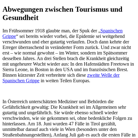
Abwegungen zwischen Tourismus und
Gesundheit
Im Frühsommer 1918 glaubte man, der Spuk der „
Spanischen
Grippe
“ sei bereits wieder vorbei, die Epidemie sei weitgehend
verschwunden und eher gutartig verlaufen. Doch dann kehrte der
Erreger überraschend in veränderter Form zurück. Und zwar nicht
erst – wie normal gewohnt – im Winter, sondern im Spätsommer
desselben Jahres. An drei Stellen brach die Krankheit gleichzeitig
mit ungeheurer Wucht wieder aus: In den Hafenstädten Freetown in
Sierra Leone, in Boston in den USA und im französischen Brest.
Binnen kürzester Zeit verbreitete sich diese
zweite Welle der
Spanischen Grippe
in weiten Teilen Europas.
In Österreich unterschätzten Mediziner und Behörden die
Gefährlichkeit gewaltig: Die Krankheit sei im Allgemeinen sehr
gutartig und ungefährlich. Sie würde ebenso schnell wieder
verschwinden, wie sie gekommen sei, ohne bedenkliche Folgen zu
hinterlassen. Am 18. Juni wurden 47 Fälle in Tirol gezählt,
unmittelbar darauf auch viele in Wien (besonders unter den
Straßenbahnangestellten), Anfang Juli gab es auch die ersten Fälle in