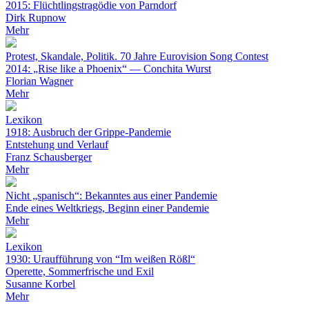
2015: Flüchtlingstragödie von Parndorf
Dirk Rupnow
Mehr
Protest, Skandale, Politik. 70 Jahre Eurovision Song Contest
2014: „Rise like a Phoenix“ — Conchita Wurst
Florian Wagner
Mehr
Lexikon
1918: Ausbruch der Grippe-Pandemie
Entstehung und Verlauf
Franz Schausberger
Mehr
Nicht „spanisch“: Bekanntes aus einer Pandemie
Ende eines Weltkriegs, Beginn einer Pandemie
Mehr
Lexikon
1930: Uraufführung von “Im weißen Rößl“
Operette, Sommerfrische und Exil
Susanne Korbel
Mehr