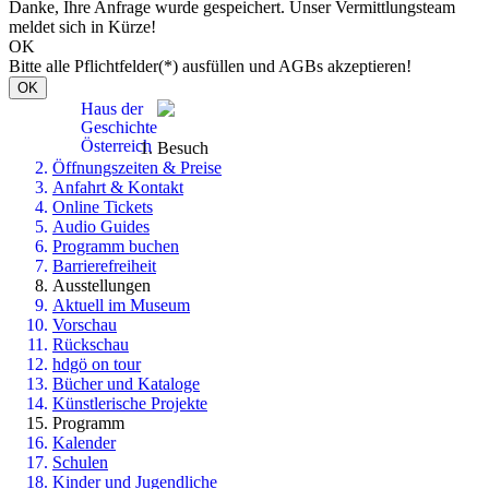
Danke, Ihre Anfrage wurde gespeichert. Unser Vermittlungsteam
meldet sich in Kürze!
OK
Bitte alle Pflichtfelder(*) ausfüllen und AGBs akzeptieren!
OK
Haus der
Geschichte
Österreich
Besuch
Öffnungszeiten & Preise
Anfahrt & Kontakt
Online Tickets
Audio Guides
Programm buchen
Barrierefreiheit
Ausstellungen
Aktuell im Museum
Vorschau
Rückschau
hdgö on tour
Bücher und Kataloge
Künstlerische Projekte
Programm
Kalender
Schulen
Kinder und Jugendliche