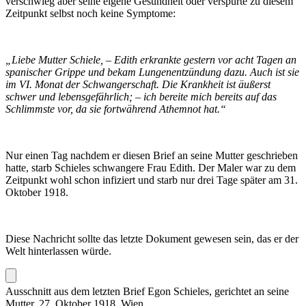
verschwieg aber seine eigene Gesundheit oder verspürte zu diesem
Zeitpunkt selbst noch keine Symptome:
„Liebe Mutter Schiele, – Edith erkrankte gestern vor acht Tagen an
spanischer Grippe und bekam Lungenentzündung dazu. Auch ist sie
im VI. Monat der Schwangerschaft. Die Krankheit ist äußerst
schwer und lebensgefährlich; – ich bereite mich bereits auf das
Schlimmste vor, da sie fortwährend Athemnot hat.“
Nur einen Tag nachdem er diesen Brief an seine Mutter geschrieben
hatte, starb Schieles schwangere Frau Edith. Der Maler war zu dem
Zeitpunkt wohl schon infiziert und starb nur drei Tage später am 31.
Oktober 1918.
Diese Nachricht sollte das letzte Dokument gewesen sein, das er der
Welt hinterlassen würde.
Ausschnitt aus dem letzten Brief Egon Schieles, gerichtet an seine
Mutter, 27. Oktober 1918, Wien