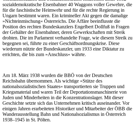
sozialdemokratische Eisenbahner 40 Waggons voller Gewehre, die
für die faschistische Heimwehr und für die rechte Regierung in
Ungarn bestimmt waren. Ein krimineller Akt gegen die damalige
»Nichteinmischung« Österreichs. Die Affäre beeinflusste die
Position des rechten Bundeskanzlers Engelbert Dollfuß in Fragen
der Gehälter der Eisenbahner, deren Gewerkschaften mit Streik
drohten. Die im Parlament verhandelte Frage, wie diesem Streik zu
begegnen sei, führte zu einer Geschäftsordnungskrise. Diese
wiederum nützte der Bundeskanzler, um 1933 eine Diktatur zu
errichten, die bis zum »Anschluss« währte.
Am 18. März 1938 wurden die BBÖ von der Deutschen
Reichsbahn übernommen. Als wichtige »Stütze des
nationalsozialistischen Staates« transportierten sie Truppen und
Kriegsmaterial und waren Teil der Deportationsmaschinerie von
Juden und Minderheiten in die Konzentrationslager. Mit dieser
Geschichte setzte sich das Unternehmen kritisch auseinander. Vor
einigen Jahren erarbeiteten Historiker und Mitarbeiter der ÖBB die
Wanderausstellung Bahn und Nationalsozialismus in Österreich
1938–1945 in St. Pölten.