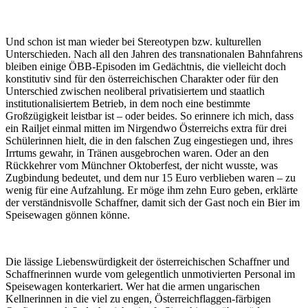
Und schon ist man wieder bei Stereotypen bzw. kulturellen
Unterschieden. Nach all den Jahren des transnationalen Bahnfahrens
bleiben einige ÖBB-Episoden im Gedächtnis, die vielleicht doch
konstitutiv sind für den österreichischen Charakter oder für den
Unterschied zwischen neoliberal privatisiertem und staatlich
institutionalisiertem Betrieb, in dem noch eine bestimmte
Großzügigkeit leistbar ist – oder beides. So erinnere ich mich, dass
ein Railjet einmal mitten im Nirgendwo Österreichs extra für drei
Schülerinnen hielt, die in den falschen Zug eingestiegen und, ihres
Irrtums gewahr, in Tränen ausgebrochen waren. Oder an den
Rückkehrer vom Münchner Oktoberfest, der nicht wusste, was
Zugbindung bedeutet, und dem nur 15 Euro verblieben waren – zu
wenig für eine Aufzahlung. Er möge ihm zehn Euro geben, erklärte
der verständnisvolle Schaffner, damit sich der Gast noch ein Bier im
Speisewagen gönnen könne.
Die lässige Liebenswürdigkeit der österreichischen Schaffner und
Schaffnerinnen wurde vom gelegentlich unmotivierten Personal im
Speisewagen konterkariert. Wer hat die armen ungarischen
Kellnerinnen in die viel zu engen, Österreichflaggen-färbigen