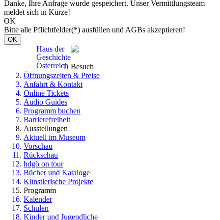
Danke, Ihre Anfrage wurde gespeichert. Unser Vermittlungsteam
meldet sich in Kürze!
OK
Bitte alle Pflichtfelder(*) ausfüllen und AGBs akzeptieren!
OK
Haus der
Geschichte
Österreich
Besuch
Öffnungszeiten & Preise
Anfahrt & Kontakt
Online Tickets
Audio Guides
Programm buchen
Barrierefreiheit
Ausstellungen
Aktuell im Museum
Vorschau
Rückschau
hdgö on tour
Bücher und Kataloge
Künstlerische Projekte
Programm
Kalender
Schulen
Kinder und Jugendliche