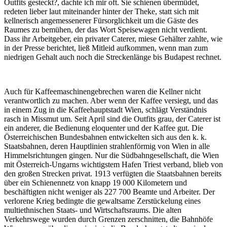
Outfits gesteckt?, dachte ich mir oft. Sie schienen übermüdet,
redeten lieber laut miteinander hinter der Theke, statt sich mit
kellnerisch angemessenerer Fürsorglichkeit um die Gäste des
Raumes zu bemühen, der das Wort Speisewagen nicht verdient.
Dass ihr Arbeitgeber, ein privater Caterer, miese Gehälter zahlte, wie
in der Presse berichtet, ließ Mitleid aufkommen, wenn man zum
niedrigen Gehalt auch noch die Streckenlänge bis Budapest rechnet.
Auch für Kaffeemaschinengebrechen waren die Kellner nicht
verantwortlich zu machen. Aber wenn der Kaffee versiegt, und das
in einem Zug in die Kaffeehauptstadt Wien, schlägt Verständnis
rasch in Missmut um. Seit April sind die Outfits grau, der Caterer ist
ein anderer, die Bedienung eloquenter und der Kaffee gut. Die
Österreichischen Bundesbahnen entwickelten sich aus den k. k.
Staatsbahnen, deren Hauptlinien strahlenförmig von Wien in alle
Himmelsrichtungen gingen. Nur die Südbahngesellschaft, die Wien
mit Österreich-Ungarns wichtigstem Hafen Triest verband, blieb von
den großen Strecken privat. 1913 verfügten die Staatsbahnen bereits
über ein Schienennetz von knapp 19 000 Kilometern und
beschäftigten nicht weniger als 227 700 Beamte und Arbeiter. Der
verlorene Krieg bedingte die gewaltsame Zerstückelung eines
multiethnischen Staats- und Wirtschaftsraums. Die alten
Verkehrswege wurden durch Grenzen zerschnitten, die Bahnhöfe