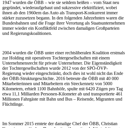
1947 wurden die ÖBB – wie sie seitdem heißen – vom Staat neu
gegründet, wiederaufgebaut und sukzessive elektrifiziert, wobei
ihnen ab den 1960ern das Auto als Transport-Konkurrent immer
stärker zuzusetzen begann. In den folgenden Jahrzehnten waren die
Bundesbahnen und die Frage ihrer Verortung als Staatsunternehmen
immer wieder ein Konfliktfeld zwischen damaligen Großparteien
und Regierungskoalitionen.
2004 wurden die ÖBB unter einer rechtsliberalen Koalition erstmals
zur Holding mit operativen Tochtergesellschaften mit einem
Unternehmensrecht für private Unternehmer. Die Eigenständigkeit
der Tochtergesellschaften wurde 2012 von der SPÖ-ÖVP-
Regierung wieder eingeschränkt, doch dies ist wohl nicht das Ende
der ÖBB-Strukturgeschichte. 2016 betreute die ÖBB mit 40 000
Mitarbeiterinnen und Mitarbeitern ein Streckennetz von 5000
Kilometern, erhielt 1100 Bahnhöfe, spulte mit 6420 Zügen pro Tag
etwa 11,1 Milliarden Personen-Kilometer ab und transportierte 461
Millionen Fahrgäste mit Bahn und Bus – Reisende, Migranten und
Flüchtlinge.
Im Sommer 2015 erntete der damalige Chef der ÖBB, Christian