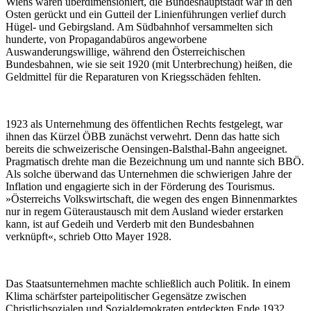
Wiens waren überdimensioniert, die Bundeshauptstadt war in den
Osten gerückt und ein Gutteil der Linienführungen verlief durch
Hügel- und Gebirgsland. Am Südbahnhof versammelten sich
hunderte, von Propagandabüros angeworbene
Auswanderungswillige, während den Österreichischen
Bundesbahnen, wie sie seit 1920 (mit Unterbrechung) heißen, die
Geldmittel für die Reparaturen von Kriegsschäden fehlten.
1923 als Unternehmung des öffentlichen Rechts festgelegt, war
ihnen das Kürzel ÖBB zunächst verwehrt. Denn das hatte sich
bereits die schweizerische Oensingen-Balsthal-Bahn angeeignet.
Pragmatisch drehte man die Bezeichnung um und nannte sich BBÖ.
Als solche überwand das Unternehmen die schwierigen Jahre der
Inflation und engagierte sich in der Förderung des Tourismus.
»Österreichs Volkswirtschaft, die wegen des engen Binnenmarktes
nur in regem Güteraustausch mit dem Ausland wieder erstarken
kann, ist auf Gedeih und Verderb mit den Bundesbahnen
verknüpft«, schrieb Otto Mayer 1928.
Das Staatsunternehmen machte schließlich auch Politik. In einem
Klima schärfster parteipolitischer Gegensätze zwischen
Christlichsozialen und Sozialdemokraten entdeckten Ende 1932