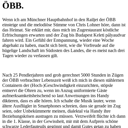
ÖBB.
Wenn ich am Münchner Hauptbahnhof in den Railjet der ÖBB
einsteige und die melodiöse Stimme von Chris Lohner höre, dann ist
das Heimat. Sie erklärt mir, dass mich im Zugrestaurant köstliche
Erfrischungen erwarten und der Zug bis Budapest Keleti pályaudvar
fahren wird. Ein Gefühl der Entspannung, wieder eine Woche
abgehakt zu haben, macht sich breit, wie die Vorfreude auf die
hügelige Landschaft im Südosten des Landes, die es meist nach drei
Tagen wieder zu verlassen gilt.
Nach 25 Pendlerjahren und grob gerechnet 5000 Stunden in Zügen
der ÖBB verbrachter Lebenszeit weiß ich mich in diesen stählernen
Containern der (Hoch-)Geschwindigkeit einzurichten, stöpsle
entnervt die Ohren zu, wenn im Anzug uniformierte Gäste
aufmerksamkeitsheischend so laut Anweisungen ins Handy
diktieren, dass es alle hören. Ich schalte die Musik lauter, wenn
ältere Ausflügler in Smartphones schreien, dass sie gerade im Zug
seien, oder Unbekümmerte meinen, dialektal via Handy ihre
Beziehungskrisen austragen zu müssen. Verzweifelt flüchte ich dann
in die 1. Klasse, in der Gewissheit, mir mit dem Aufpreis schöne
schwarze Lederfauteuils gegönnt und damit Gutes getan zu haben