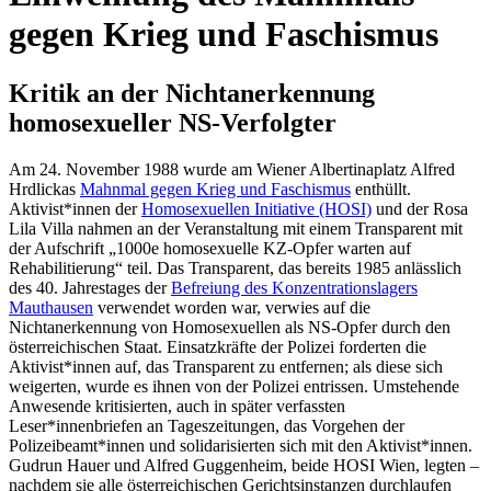
gegen Krieg und Faschismus
Kritik an der Nichtanerkennung
homosexueller NS-Verfolgter
Am 24. November 1988 wurde am Wiener Albertinaplatz Alfred
Hrdlickas
Mahnmal gegen Krieg und Faschismus
enthüllt.
Aktivist*innen der
Homosexuellen Initiative (HOSI)
und der Rosa
Lila Villa nahmen an der Veranstaltung mit einem Transparent mit
der Aufschrift „1000e homosexuelle KZ-Opfer warten auf
Rehabilitierung“ teil. Das Transparent, das bereits 1985 anlässlich
des 40. Jahrestages der
Befreiung des Konzentrationslagers
Mauthausen
verwendet worden war, verwies auf die
Nichtanerkennung von Homosexuellen als NS-Opfer durch den
österreichischen Staat. Einsatzkräfte der Polizei forderten die
Aktivist*innen auf, das Transparent zu entfernen; als diese sich
weigerten, wurde es ihnen von der Polizei entrissen. Umstehende
Anwesende kritisierten, auch in später verfassten
Leser*innenbriefen an Tageszeitungen, das Vorgehen der
Polizeibeamt*innen und solidarisierten sich mit den Aktivist*innen.
Gudrun Hauer und Alfred Guggenheim, beide HOSI Wien, legten –
nachdem sie alle österreichischen Gerichtsinstanzen durchlaufen