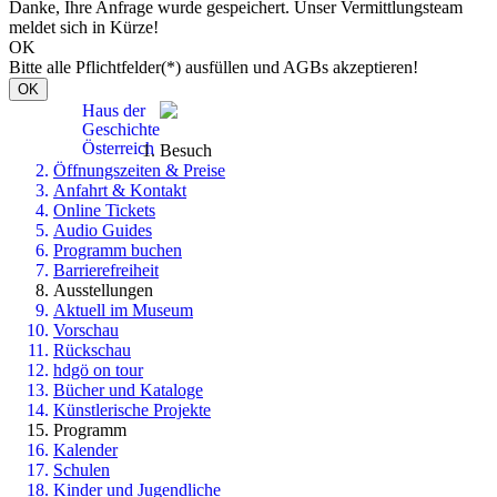
Danke, Ihre Anfrage wurde gespeichert. Unser Vermittlungsteam
meldet sich in Kürze!
OK
Bitte alle Pflichtfelder(*) ausfüllen und AGBs akzeptieren!
OK
Haus der
Geschichte
Österreich
Besuch
Öffnungszeiten & Preise
Anfahrt & Kontakt
Online Tickets
Audio Guides
Programm buchen
Barrierefreiheit
Ausstellungen
Aktuell im Museum
Vorschau
Rückschau
hdgö on tour
Bücher und Kataloge
Künstlerische Projekte
Programm
Kalender
Schulen
Kinder und Jugendliche