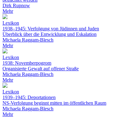
Dirk Rupnow
Mehr
Lexikon
1938–1945: Verfolgung von Jüdinnen und Juden
Überblick über die Entwicklung und Eskalation
Michaela Raggam-Blesch
Mehr
Lexikon
1938: Novemberpogrom
Organisierte Gewalt auf offener Straße
Michaela Raggam-Blesch
Mehr
Lexikon
1939–1945: Deportationen
NS-Verfolgung beginnt mitten im öffentlichen Raum
Michaela Raggam-Blesch
Mehr