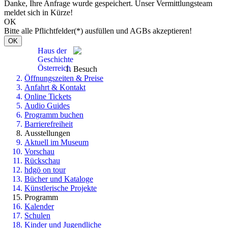
Danke, Ihre Anfrage wurde gespeichert. Unser Vermittlungsteam
meldet sich in Kürze!
OK
Bitte alle Pflichtfelder(*) ausfüllen und AGBs akzeptieren!
OK
Haus der
Geschichte
Österreich
Besuch
Öffnungszeiten & Preise
Anfahrt & Kontakt
Online Tickets
Audio Guides
Programm buchen
Barrierefreiheit
Ausstellungen
Aktuell im Museum
Vorschau
Rückschau
hdgö on tour
Bücher und Kataloge
Künstlerische Projekte
Programm
Kalender
Schulen
Kinder und Jugendliche