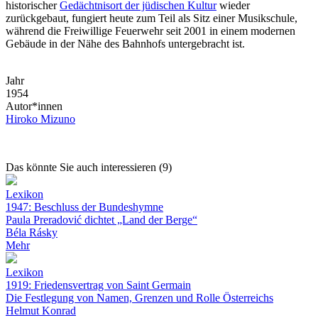
historischer
Gedächtnisort der jüdischen Kultur
wieder
zurückgebaut, fungiert heute zum Teil als Sitz einer Musikschule,
während die Freiwillige Feuerwehr seit 2001 in einem modernen
Gebäude in der Nähe des Bahnhofs untergebracht ist.
Jahr
1954
Autor*innen
Hiroko Mizuno
Das könnte Sie auch interessieren (9)
Lexikon
1947: Beschluss der Bundeshymne
Paula Preradović dichtet „Land der Berge“
Béla Rásky
Mehr
Lexikon
1919: Friedensvertrag von Saint Germain
Die Festlegung von Namen, Grenzen und Rolle Österreichs
Helmut Konrad