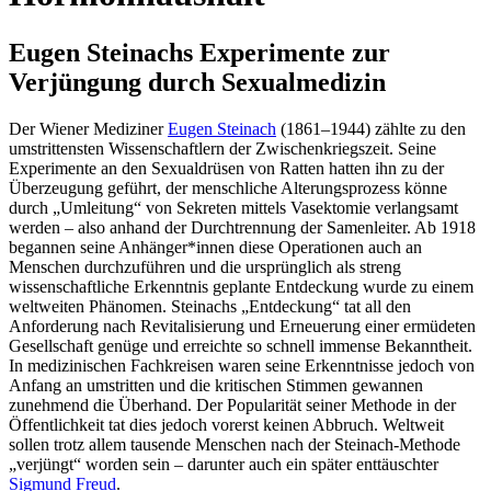
Eugen Steinachs Experimente zur
Verjüngung durch Sexualmedizin
Der Wiener Mediziner
Eugen Steinach
(1861–1944) zählte zu den
umstrittensten Wissenschaftlern der Zwischenkriegszeit. Seine
Experimente an den Sexualdrüsen von Ratten hatten ihn zu der
Überzeugung geführt, der menschliche Alterungsprozess könne
durch „Umleitung“ von Sekreten mittels Vasektomie verlangsamt
werden – also anhand der Durchtrennung der Samenleiter. Ab 1918
begannen seine Anhänger*innen diese Operationen auch an
Menschen durchzuführen und die ursprünglich als streng
wissenschaftliche Erkenntnis geplante Entdeckung wurde zu einem
weltweiten Phänomen. Steinachs „Entdeckung“ tat all den
Anforderung nach Revitalisierung und Erneuerung einer ermüdeten
Gesellschaft genüge und erreichte so schnell immense Bekanntheit.
In medizinischen Fachkreisen waren seine Erkenntnisse jedoch von
Anfang an umstritten und die kritischen Stimmen gewannen
zunehmend die Überhand. Der Popularität seiner Methode in der
Öffentlichkeit tat dies jedoch vorerst keinen Abbruch. Weltweit
sollen trotz allem tausende Menschen nach der Steinach-Methode
„verjüngt“ worden sein – darunter auch ein später enttäuschter
Sigmund Freud
.