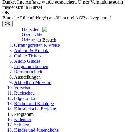
Danke, Ihre Anfrage wurde gespeichert. Unser Vermittlungsteam
meldet sich in Kürze!
OK
Bitte alle Pflichtfelder(*) ausfüllen und AGBs akzeptieren!
OK
Haus der
Geschichte
Österreich
Besuch
Öffnungszeiten & Preise
Anfahrt & Kontakt
Online Tickets
Audio Guides
Programm buchen
Barrierefreiheit
Ausstellungen
Aktuell im Museum
Vorschau
Rückschau
hdgö on tour
Bücher und Kataloge
Künstlerische Projekte
Programm
Kalender
Schulen
Kinder und Jugendliche