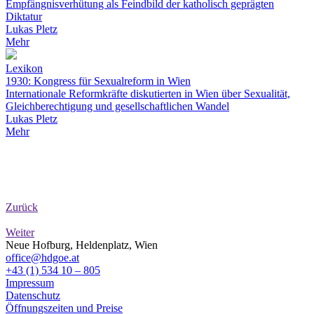
Empfängnisverhütung als Feindbild der katholisch geprägten
Diktatur
Lukas Pletz
Mehr
Lexikon
1930: Kongress für Sexualreform in Wien
Internationale Reformkräfte diskutierten in Wien über Sexualität,
Gleichberechtigung und gesellschaftlichen Wandel
Lukas Pletz
Mehr
Zurück
Weiter
Neue Hofburg, Heldenplatz, Wien
office@hdgoe.at
+43 (1) 534 10 – 805
Impressum
Datenschutz
Öffnungszeiten und Preise