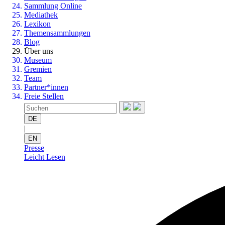
Sammlung Online
Mediathek
Lexikon
Themensammlungen
Blog
Über uns
Museum
Gremien
Team
Partner*innen
Freie Stellen
DE
|
EN
Presse
Leicht Lesen