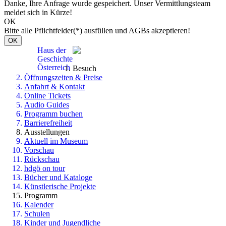
Danke, Ihre Anfrage wurde gespeichert. Unser Vermittlungsteam
meldet sich in Kürze!
OK
Bitte alle Pflichtfelder(*) ausfüllen und AGBs akzeptieren!
OK
Haus der
Geschichte
Österreich
Besuch
Öffnungszeiten & Preise
Anfahrt & Kontakt
Online Tickets
Audio Guides
Programm buchen
Barrierefreiheit
Ausstellungen
Aktuell im Museum
Vorschau
Rückschau
hdgö on tour
Bücher und Kataloge
Künstlerische Projekte
Programm
Kalender
Schulen
Kinder und Jugendliche