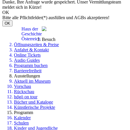
Danke, Ihre Anfrage wurde gespeichert. Unser Vermittlungsteam
meldet sich in Kürze!
OK
Bitte alle Pflichtfelder(*) ausfüllen und AGBs akzeptieren!
OK
Haus der
Geschichte
Österreich
Besuch
Öffnungszeiten & Preise
Anfahrt & Kontakt
Online Tickets
Audio Guides
Programm buchen
Barrierefreiheit
Ausstellungen
Aktuell im Museum
Vorschau
Rückschau
hdgö on tour
Bücher und Kataloge
Künstlerische Projekte
Programm
Kalender
Schulen
Kinder und Jugendliche