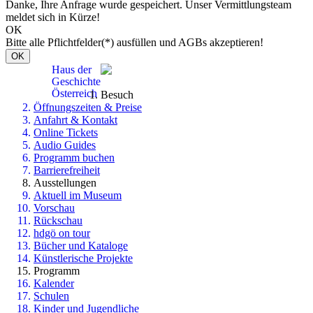
Danke, Ihre Anfrage wurde gespeichert. Unser Vermittlungsteam
meldet sich in Kürze!
OK
Bitte alle Pflichtfelder(*) ausfüllen und AGBs akzeptieren!
OK
Haus der
Geschichte
Österreich
Besuch
Öffnungszeiten & Preise
Anfahrt & Kontakt
Online Tickets
Audio Guides
Programm buchen
Barrierefreiheit
Ausstellungen
Aktuell im Museum
Vorschau
Rückschau
hdgö on tour
Bücher und Kataloge
Künstlerische Projekte
Programm
Kalender
Schulen
Kinder und Jugendliche