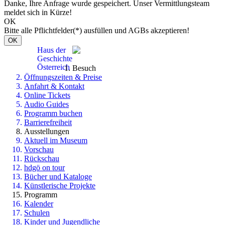
Danke, Ihre Anfrage wurde gespeichert. Unser Vermittlungsteam
meldet sich in Kürze!
OK
Bitte alle Pflichtfelder(*) ausfüllen und AGBs akzeptieren!
OK
Haus der
Geschichte
Österreich
Besuch
Öffnungszeiten & Preise
Anfahrt & Kontakt
Online Tickets
Audio Guides
Programm buchen
Barrierefreiheit
Ausstellungen
Aktuell im Museum
Vorschau
Rückschau
hdgö on tour
Bücher und Kataloge
Künstlerische Projekte
Programm
Kalender
Schulen
Kinder und Jugendliche