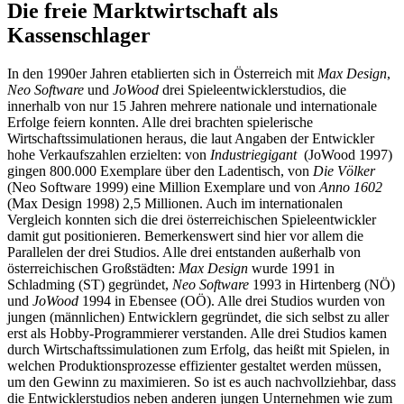
Die freie Marktwirtschaft als
Kassenschlager
In den 1990er Jahren etablierten sich in Österreich mit
Max Design
,
Neo Software
und
JoWood
drei Spieleentwicklerstudios, die
innerhalb von nur 15 Jahren mehrere nationale und internationale
Erfolge feiern konnten. Alle drei brachten spielerische
Wirtschaftssimulationen heraus, die laut Angaben der Entwickler
hohe Verkaufszahlen erzielten: von
Industriegigant
(JoWood 1997)
gingen 800.000 Exemplare über den Ladentisch, von
Die Völker
(Neo Software 1999) eine Million Exemplare und von
Anno 1602
(Max Design 1998) 2,5 Millionen. Auch im internationalen
Vergleich konnten sich die drei österreichischen Spieleentwickler
damit gut positionieren. Bemerkenswert sind hier vor allem die
Parallelen der drei Studios. Alle drei entstanden außerhalb von
österreichischen Großstädten:
Max Design
wurde 1991 in
Schladming (ST) gegründet,
Neo Software
1993 in Hirtenberg (NÖ)
und
JoWood
1994 in Ebensee (OÖ). Alle drei Studios wurden von
jungen (männlichen) Entwicklern gegründet, die sich selbst zu aller
erst als Hobby-Programmierer verstanden. Alle drei Studios kamen
durch Wirtschaftssimulationen zum Erfolg, das heißt mit Spielen, in
welchen Produktionsprozesse effizienter gestaltet werden müssen,
um den Gewinn zu maximieren. So ist es auch nachvollziehbar, dass
die Entwicklerstudios neben anderen jungen Unternehmen wie zum