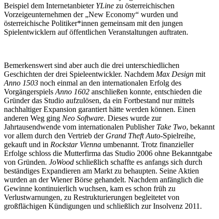
Beispiel dem Internetanbieter
YLine
zu österreichischen
Vorzeigeunternehmen der „New Economy“ wurden und
österreichische Politiker*innen gemeinsam mit den jungen
Spielentwicklern auf öffentlichen Veranstaltungen auftraten.
Bemerkenswert sind aber auch die drei unterschiedlichen
Geschichten der drei Spieleentwickler. Nachdem
Max Design
mit
Anno 1503
noch einmal an den internationalen Erfolg des
Vorgängerspiels
Anno 1602
anschließen konnte, entschieden die
Gründer das Studio aufzulösen, da ein Fortbestand nur mittels
nachhaltiger Expansion garantiert hätte werden können. Einen
anderen Weg ging
Neo Software
. Dieses wurde zur
Jahrtausendwende vom internationalen Publisher
Take Two
, bekannt
vor allem durch den Vertrieb der
Grand Theft Auto
-Spielreihe,
gekauft und in
Rockstar Vienna
umbenannt. Trotz finanzieller
Erfolge schloss die Mutterfirma das Studio 2006 ohne Bekanntgabe
von Gründen.
JoWood
schließlich schaffte es anfangs sich durch
beständiges Expandieren am Markt zu behaupten. Seine Aktien
wurden an der Wiener Börse gehandelt. Nachdem anfänglich die
Gewinne kontinuierlich wuchsen, kam es schon früh zu
Verlustwarnungen, zu Restrukturierungen begleitetet von
großflächigen Kündigungen und schließlich zur Insolvenz 2011.