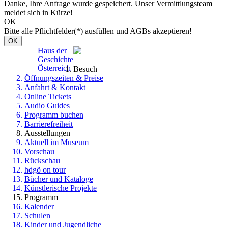
Danke, Ihre Anfrage wurde gespeichert. Unser Vermittlungsteam
meldet sich in Kürze!
OK
Bitte alle Pflichtfelder(*) ausfüllen und AGBs akzeptieren!
OK
Haus der
Geschichte
Österreich
Besuch
Öffnungszeiten & Preise
Anfahrt & Kontakt
Online Tickets
Audio Guides
Programm buchen
Barrierefreiheit
Ausstellungen
Aktuell im Museum
Vorschau
Rückschau
hdgö on tour
Bücher und Kataloge
Künstlerische Projekte
Programm
Kalender
Schulen
Kinder und Jugendliche