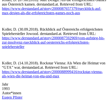
aus Österreich kamen. derstandard.at. Retrieved from URL:
https://www.derstandard.at/story/2000087657379/rueckblick-auf-
max-design-als-die-erfolgreichsten-games-noch-aus
Koller, D. (30.09.2018). Rückblick auf Österreichs erfolgreichsten
Spielehersteller Jowood. derstandard.at. Retrieved from URL:
https://www.derstandard.at/story/2000087592969/vom-aufstieg-bis-
zur-insolvenz-rueckblick-auf-oesterreichs-erfolgreichsten-
spielehersteller
Koller, D. (14.10.2018). Rockstar Vienna: Als Wien die Heimat von
“GTA” war, derstandard.at. Retrieved from URL:
https://www.derstandard.at/story/2000088999416/rockstar-vienna-
als-wien-die-heimat-von-gta-und-max
Jahr
1993
Autor*innen
Eugen Pfister