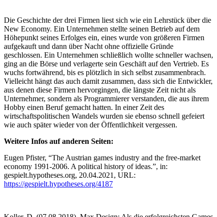
Die Geschichte der drei Firmen liest sich wie ein Lehrstück über die
New Economy. Ein Unternehmen stellte seinen Betrieb auf dem
Höhepunkt seines Erfolges ein, eines wurde von größeren Firmen
aufgekauft und dann über Nacht ohne offizielle Gründe
geschlossen. Ein Unternehmen schließlich wollte schneller wachsen,
ging an die Börse und verlagerte sein Geschäft auf den Vertrieb. Es
wuchs fortwährend, bis es plötzlich in sich selbst zusammenbrach.
Vielleicht hängt das auch damit zusammen, dass sich die Entwickler,
aus denen diese Firmen hervorgingen, die längste Zeit nicht als
Unternehmer, sondern als Programmierer verstanden, die aus ihrem
Hobby einen Beruf gemacht hatten. In einer Zeit des
wirtschaftspolitischen Wandels wurden sie ebenso schnell gefeiert
wie auch später wieder von der Öffentlichkeit vergessen.
Weitere Infos auf anderen Seiten:
Eugen Pfister, “The Austrian games industry and the free-market
economy 1991-2006. A political history of ideas.”, in:
gespielt.hypotheses.org, 20.04.2021, URL:
https://gespielt.hypotheses.org/4187
Koller, D. (07.08.2018). Max Design: Als die erfolgreichsten Games