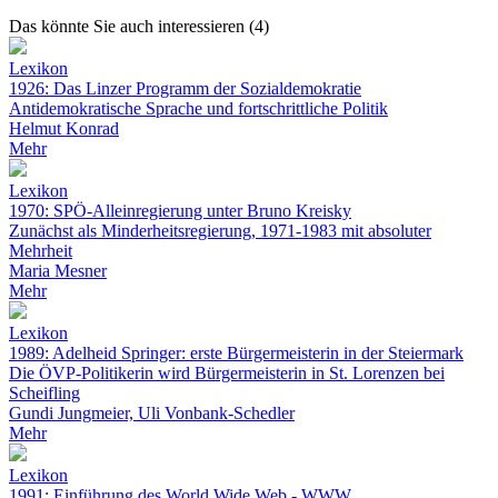
Das könnte Sie auch interessieren (4)
Lexikon
1926: Das Linzer Programm der Sozialdemokratie
Antidemokratische Sprache und fortschrittliche Politik
Helmut Konrad
Mehr
Lexikon
1970: SPÖ-Alleinregierung unter Bruno Kreisky
Zunächst als Minderheitsregierung, 1971-1983 mit absoluter
Mehrheit
Maria Mesner
Mehr
Lexikon
1989: Adelheid Springer: erste Bürgermeisterin in der Steiermark
Die ÖVP-Politikerin wird Bürgermeisterin in St. Lorenzen bei
Scheifling
Gundi Jungmeier, Uli Vonbank-Schedler
Mehr
Lexikon
1991: Einführung des World Wide Web - WWW