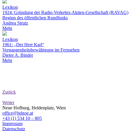
Lexikon
1924: Gründung der Radio-Verkehrs-Aktien-Gesellschaft (RAVAG)
Beginn des öffentlichen Rundfunks
Andrea Strutz
Mehr
Lexikon
1961: „Der Herr Karl“
Vergangenheitsbewältigung im Fernsehen
Dieter A. Binder
Mehr
Zurück
Weiter
Neue Hofburg, Heldenplatz, Wien
office@hdgoe.at
+43 (1) 534 10 – 805
Impressum
Datenschutz