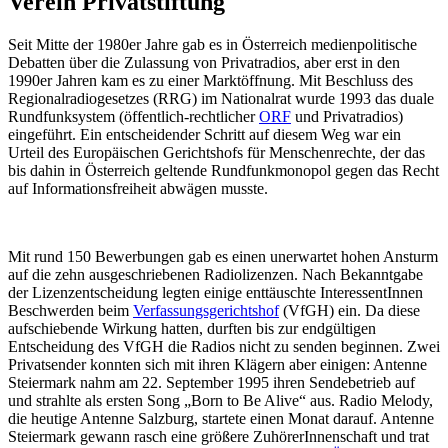
Verein Privatstiftung
Seit Mitte der 1980er Jahre gab es in Österreich medienpolitische
Debatten über die Zulassung von Privatradios, aber erst in den
1990er Jahren kam es zu einer Marktöffnung. Mit Beschluss des
Regionalradiogesetzes (RRG) im Nationalrat wurde 1993 das duale
Rundfunksystem (öffentlich-rechtlicher
ORF
und Privatradios)
eingeführt. Ein entscheidender Schritt auf diesem Weg war ein
Urteil des Europäischen Gerichtshofs für Menschenrechte, der das
bis dahin in Österreich geltende Rundfunkmonopol gegen das Recht
auf Informationsfreiheit abwägen musste.
Mit rund 150 Bewerbungen gab es einen unerwartet hohen Ansturm
auf die zehn ausgeschriebenen Radiolizenzen. Nach Bekanntgabe
der Lizenzentscheidung legten einige enttäuschte InteressentInnen
Beschwerden beim
Verfassungsgerichtshof
(VfGH) ein. Da diese
aufschiebende Wirkung hatten, durften bis zur endgültigen
Entscheidung des VfGH die Radios nicht zu senden beginnen. Zwei
Privatsender konnten sich mit ihren Klägern aber einigen: Antenne
Steiermark nahm am 22. September 1995 ihren Sendebetrieb auf
und strahlte als ersten Song „Born to Be Alive“ aus. Radio Melody,
die heutige Antenne Salzburg, startete einen Monat darauf. Antenne
Steiermark gewann rasch eine größere ZuhörerInnenschaft und trat