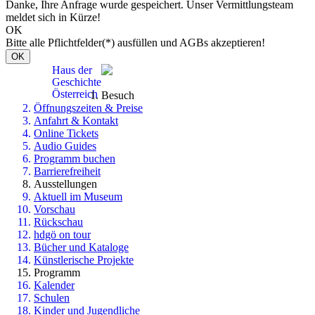
Danke, Ihre Anfrage wurde gespeichert. Unser Vermittlungsteam
meldet sich in Kürze!
OK
Bitte alle Pflichtfelder(*) ausfüllen und AGBs akzeptieren!
OK
Haus der
Geschichte
Österreich
Besuch
Öffnungszeiten & Preise
Anfahrt & Kontakt
Online Tickets
Audio Guides
Programm buchen
Barrierefreiheit
Ausstellungen
Aktuell im Museum
Vorschau
Rückschau
hdgö on tour
Bücher und Kataloge
Künstlerische Projekte
Programm
Kalender
Schulen
Kinder und Jugendliche