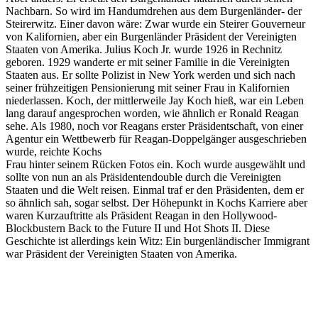
Nachbarn. So wird im Handumdrehen aus dem Burgenländer- der
Steirerwitz. Einer davon wäre: Zwar wurde ein Steirer Gouverneur
von Kalifornien, aber ein Burgenländer Präsident der Vereinigten
Staaten von Amerika. Julius Koch Jr. wurde 1926 in Rechnitz
geboren. 1929 wanderte er mit seiner Familie in die Vereinigten
Staaten aus. Er sollte Polizist in New York werden und sich nach
seiner frühzeitigen Pensionierung mit seiner Frau in Kalifornien
niederlassen. Koch, der mittlerweile Jay Koch hieß, war ein Leben
lang darauf angesprochen worden, wie ähnlich er Ronald Reagan
sehe. Als 1980, noch vor Reagans erster Präsidentschaft, von einer
Agentur ein Wettbewerb für Reagan-Doppelgänger ausgeschrieben
wurde, reichte Kochs
Frau hinter seinem Rücken Fotos ein. Koch wurde ausgewählt und
sollte von nun an als Präsidentendouble durch die Vereinigten
Staaten und die Welt reisen. Einmal traf er den Präsidenten, dem er
so ähnlich sah, sogar selbst. Der Höhepunkt in Kochs Karriere aber
waren Kurzauftritte als Präsident Reagan in den Hollywood-
Blockbustern Back to the Future II und Hot Shots II. Diese
Geschichte ist allerdings kein Witz: Ein burgenländischer Immigrant
war Präsident der Vereinigten Staaten von Amerika.