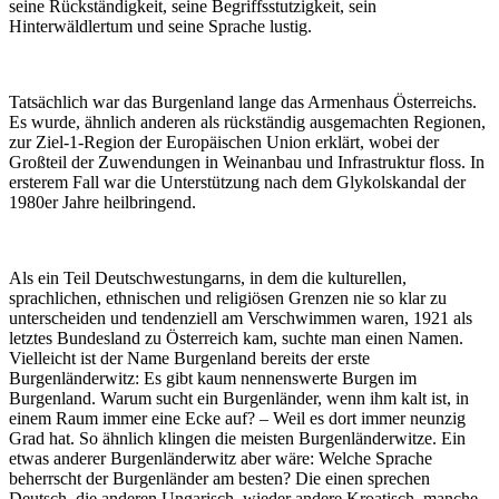
seine Rückständigkeit, seine Begriffsstutzigkeit, sein
Hinterwäldlertum und seine Sprache lustig.
Tatsächlich war das Burgenland lange das Armenhaus Österreichs.
Es wurde, ähnlich anderen als rückständig ausgemachten Regionen,
zur Ziel-1-Region der Europäischen Union erklärt, wobei der
Großteil der Zuwendungen in Weinanbau und Infrastruktur floss. In
ersterem Fall war die Unterstützung nach dem Glykolskandal der
1980er Jahre heilbringend.
Als ein Teil Deutschwestungarns, in dem die kulturellen,
sprachlichen, ethnischen und religiösen Grenzen nie so klar zu
unterscheiden und tendenziell am Verschwimmen waren, 1921 als
letztes Bundesland zu Österreich kam, suchte man einen Namen.
Vielleicht ist der Name Burgenland bereits der erste
Burgenländerwitz: Es gibt kaum nennenswerte Burgen im
Burgenland. Warum sucht ein Burgenländer, wenn ihm kalt ist, in
einem Raum immer eine Ecke auf? – Weil es dort immer neunzig
Grad hat. So ähnlich klingen die meisten Burgenländerwitze. Ein
etwas anderer Burgenländerwitz aber wäre: Welche Sprache
beherrscht der Burgenländer am besten? Die einen sprechen
Deutsch, die anderen Ungarisch, wieder andere Kroatisch, manche