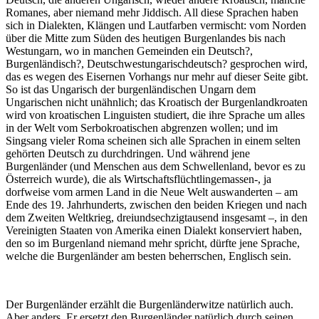
Romanes, aber niemand mehr Jiddisch. All diese Sprachen haben
sich in Dialekten, Klängen und Lautfarben vermischt: vom Norden
über die Mitte zum Süden des heutigen Burgenlandes bis nach
Westungarn, wo in manchen Gemeinden ein Deutsch?,
Burgenländisch?, Deutschwestungarischdeutsch? gesprochen wird,
das es wegen des Eisernen Vorhangs nur mehr auf dieser Seite gibt.
So ist das Ungarisch der burgenländischen Ungarn dem
Ungarischen nicht unähnlich; das Kroatisch der Burgenlandkroaten
wird von kroatischen Linguisten studiert, die ihre Sprache um alles
in der Welt vom Serbokroatischen abgrenzen wollen; und im
Singsang vieler Roma scheinen sich alle Sprachen in einem selten
gehörten Deutsch zu durchdringen. Und während jene
Burgenländer (und Menschen aus dem Schwellenland, bevor es zu
Österreich wurde), die als Wirtschaftsflüchtlingemassen-, ja
dorfweise vom armen Land in die Neue Welt auswanderten – am
Ende des 19. Jahrhunderts, zwischen den beiden Kriegen und nach
dem Zweiten Weltkrieg, dreiundsechzigtausend insgesamt –, in den
Vereinigten Staaten von Amerika einen Dialekt konserviert haben,
den so im Burgenland niemand mehr spricht, dürfte jene Sprache,
welche die Burgenländer am besten beherrschen, Englisch sein.
Der Burgenländer erzählt die Burgenländerwitze natürlich auch.
Aber anders. Er ersetzt den Burgenländer natürlich durch seinen