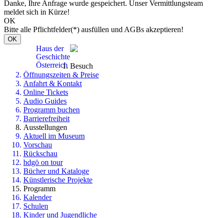
Danke, Ihre Anfrage wurde gespeichert. Unser Vermittlungsteam
meldet sich in Kürze!
OK
Bitte alle Pflichtfelder(*) ausfüllen und AGBs akzeptieren!
OK
Haus der
Geschichte
Österreich
Besuch
Öffnungszeiten & Preise
Anfahrt & Kontakt
Online Tickets
Audio Guides
Programm buchen
Barrierefreiheit
Ausstellungen
Aktuell im Museum
Vorschau
Rückschau
hdgö on tour
Bücher und Kataloge
Künstlerische Projekte
Programm
Kalender
Schulen
Kinder und Jugendliche