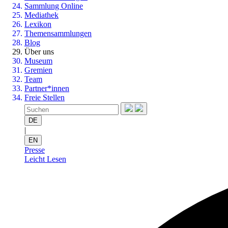
Sammlung Online
Mediathek
Lexikon
Themensammlungen
Blog
Über uns
Museum
Gremien
Team
Partner*innen
Freie Stellen
DE
|
EN
Presse
Leicht Lesen