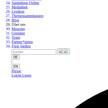
Sammlung Online
Mediathek
Lexikon
Themensammlungen
Blog
Über uns
Museum
Gremien
Team
Partner*innen
Freie Stellen
DE
|
EN
Presse
Leicht Lesen