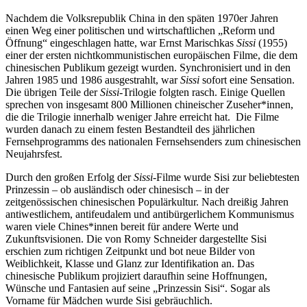
Nachdem die Volksrepublik China in den späten 1970er Jahren
einen Weg einer politischen und wirtschaftlichen „Reform und
Öffnung“ eingeschlagen hatte, war Ernst Marischkas
Sissi
(1955)
einer der ersten nichtkommunistischen europäischen Filme, die dem
chinesischen Publikum gezeigt wurden. Synchronisiert und in den
Jahren 1985 und 1986 ausgestrahlt, war
Sissi
sofort eine Sensation.
Die übrigen Teile der
Sissi
-Trilogie folgten rasch. Einige Quellen
sprechen von insgesamt 800 Millionen chineischer Zuseher*innen,
die die Trilogie innerhalb weniger Jahre erreicht hat. Die Filme
wurden danach zu einem festen Bestandteil des jährlichen
Fernsehprogramms des nationalen Fernsehsenders zum chinesischen
Neujahrsfest.
Durch den großen Erfolg der
Sissi
-Filme wurde Sisi zur beliebtesten
Prinzessin – ob ausländisch oder chinesisch – in der
zeitgenössischen chinesischen Populärkultur. Nach dreißig Jahren
antiwestlichem, antifeudalem und antibürgerlichem Kommunismus
waren viele Chines*innen bereit für andere Werte und
Zukunftsvisionen. Die von Romy Schneider dargestellte Sisi
erschien zum richtigen Zeitpunkt und bot neue Bilder von
Weiblichkeit, Klasse und Glanz zur Identifikation an. Das
chinesische Publikum projiziert daraufhin seine Hoffnungen,
Wünsche und Fantasien auf seine „Prinzessin Sisi“. Sogar als
Vorname für Mädchen wurde Sisi gebräuchlich.