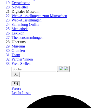
Erwachsene
Newsletter
Digitales Museum
Web-Ausstellungen zum Mitmachen
Web-Ausstellungen
Sammlung Online
Mediathek
Lexikon
Themensammlungen
Über uns
Museum
Gremien
Team
Partner*innen
Freie Stellen
DE
|
EN
Presse
Leicht Lesen