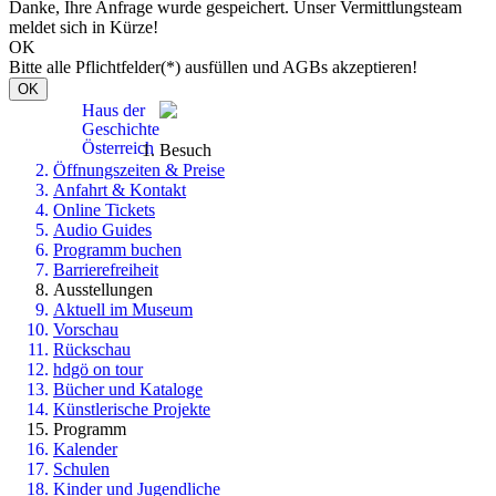
Danke, Ihre Anfrage wurde gespeichert. Unser Vermittlungsteam
meldet sich in Kürze!
OK
Bitte alle Pflichtfelder(*) ausfüllen und AGBs akzeptieren!
OK
Haus der
Geschichte
Österreich
Besuch
Öffnungszeiten & Preise
Anfahrt & Kontakt
Online Tickets
Audio Guides
Programm buchen
Barrierefreiheit
Ausstellungen
Aktuell im Museum
Vorschau
Rückschau
hdgö on tour
Bücher und Kataloge
Künstlerische Projekte
Programm
Kalender
Schulen
Kinder und Jugendliche