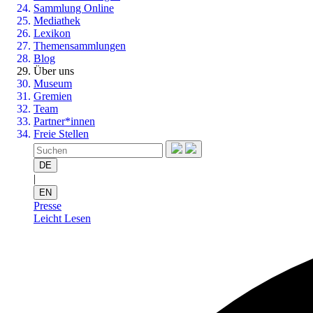
Sammlung Online
Mediathek
Lexikon
Themensammlungen
Blog
Über uns
Museum
Gremien
Team
Partner*innen
Freie Stellen
DE
|
EN
Presse
Leicht Lesen