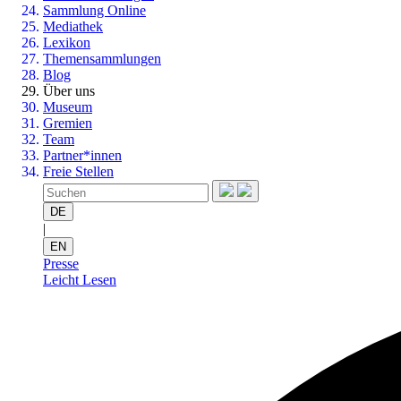
Sammlung Online
Mediathek
Lexikon
Themensammlungen
Blog
Über uns
Museum
Gremien
Team
Partner*innen
Freie Stellen
DE
|
EN
Presse
Leicht Lesen