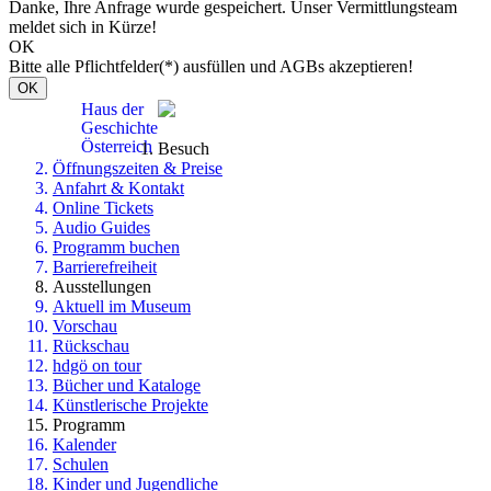
Danke, Ihre Anfrage wurde gespeichert. Unser Vermittlungsteam
meldet sich in Kürze!
OK
Bitte alle Pflichtfelder(*) ausfüllen und AGBs akzeptieren!
OK
Haus der
Geschichte
Österreich
Besuch
Öffnungszeiten & Preise
Anfahrt & Kontakt
Online Tickets
Audio Guides
Programm buchen
Barrierefreiheit
Ausstellungen
Aktuell im Museum
Vorschau
Rückschau
hdgö on tour
Bücher und Kataloge
Künstlerische Projekte
Programm
Kalender
Schulen
Kinder und Jugendliche