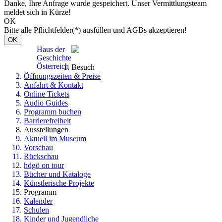
Danke, Ihre Anfrage wurde gespeichert. Unser Vermittlungsteam
meldet sich in Kürze!
OK
Bitte alle Pflichtfelder(*) ausfüllen und AGBs akzeptieren!
OK
Haus der
Geschichte
Österreich
Besuch
Öffnungszeiten & Preise
Anfahrt & Kontakt
Online Tickets
Audio Guides
Programm buchen
Barrierefreiheit
Ausstellungen
Aktuell im Museum
Vorschau
Rückschau
hdgö on tour
Bücher und Kataloge
Künstlerische Projekte
Programm
Kalender
Schulen
Kinder und Jugendliche