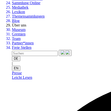
Sammlung Online
Mediathek
Lexikon
Themensammlungen
Blog
Über uns
Museum
Gremien
Team
Partner*innen
Freie Stellen
DE
|
EN
Presse
Leicht Lesen