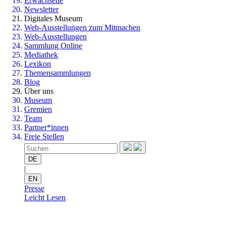
Erwachsene
Newsletter
Digitales Museum
Web-Ausstellungen zum Mitmachen
Web-Ausstellungen
Sammlung Online
Mediathek
Lexikon
Themensammlungen
Blog
Über uns
Museum
Gremien
Team
Partner*innen
Freie Stellen
DE
|
EN
Presse
Leicht Lesen