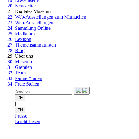
Erwachsene
Newsletter
Digitales Museum
Web-Ausstellungen zum Mitmachen
Web-Ausstellungen
Sammlung Online
Mediathek
Lexikon
Themensammlungen
Blog
Über uns
Museum
Gremien
Team
Partner*innen
Freie Stellen
DE
|
EN
Presse
Leicht Lesen