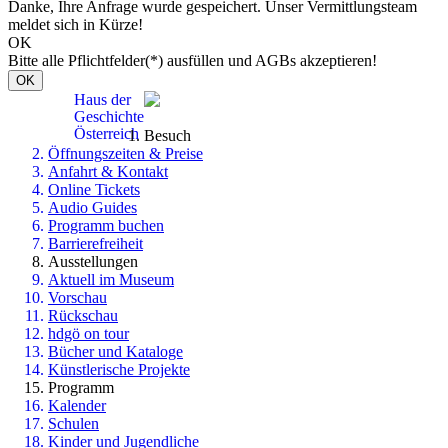
Danke, Ihre Anfrage wurde gespeichert. Unser Vermittlungsteam
meldet sich in Kürze!
OK
Bitte alle Pflichtfelder(*) ausfüllen und AGBs akzeptieren!
OK
Haus der
Geschichte
Österreich
Besuch
Öffnungszeiten & Preise
Anfahrt & Kontakt
Online Tickets
Audio Guides
Programm buchen
Barrierefreiheit
Ausstellungen
Aktuell im Museum
Vorschau
Rückschau
hdgö on tour
Bücher und Kataloge
Künstlerische Projekte
Programm
Kalender
Schulen
Kinder und Jugendliche