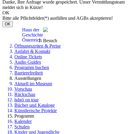
Danke, Ihre Anfrage wurde gespeichert. Unser Vermittlungsteam
meldet sich in Kürze!
OK
Bitte alle Pflichtfelder(*) ausfüllen und AGBs akzeptieren!
OK
Haus der
Geschichte
Österreich
Besuch
Öffnungszeiten & Preise
Anfahrt & Kontakt
Online Tickets
Audio Guides
Programm buchen
Barrierefreiheit
Ausstellungen
Aktuell im Museum
Vorschau
Rückschau
hdgö on tour
Bücher und Kataloge
Künstlerische Projekte
Programm
Kalender
Schulen
Kinder und Jugendliche