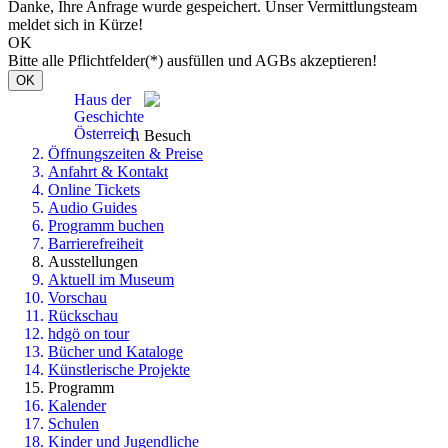
Danke, Ihre Anfrage wurde gespeichert. Unser Vermittlungsteam
meldet sich in Kürze!
OK
Bitte alle Pflichtfelder(*) ausfüllen und AGBs akzeptieren!
OK
Haus der
Geschichte
Österreich
Besuch
Öffnungszeiten & Preise
Anfahrt & Kontakt
Online Tickets
Audio Guides
Programm buchen
Barrierefreiheit
Ausstellungen
Aktuell im Museum
Vorschau
Rückschau
hdgö on tour
Bücher und Kataloge
Künstlerische Projekte
Programm
Kalender
Schulen
Kinder und Jugendliche