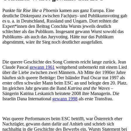
Punkte für
Rise like a Phoenix
kamen aus ganz Europa. Eine
deutliche Diskrepanz zwischen Fachjury- und Publikumsvoting gab
es u. a. in Deutschland, Russland und Ungarn. Dort reihten die
Expert*innen den Beitrag Conchita Wursts jeweils deutlich
schlechter als das Publikum. Insgesamt gewann Wurst sowohl das
Publikums- als auch das Juryvoting. Hätte nur das Publikum
abgestimmt, wäre ihr Sieg noch deutlicher ausgefallen.
Die queere Geschichte des Song Contests reicht lange zurück. Jean
Claude Pascal
gewann 1961
weitgehend unbemerkt mit einem Lied
über die Liebe zwischen zwei Männern. Ab Mitte der 1990er Jahre
häuften sich queere Beiträge: Der Isländer Paul Oscar trat 1997 als
erster offen schwuler Mann beim ESC an und belegte den 20. Platz.
Im gleichen Jahr gewann die Band
Katrina and the Waves
–
Sängerin Katrina Leskanich heiratete 2008 ihre Managerin. Die
Israelin Dana International
gewann 1998
als erste Transfrau.
Was queere Performances beim ESC betrifft, war Österreich eher
Nachzügler, gewann dann dafür auf Anhieb und schrieb sich
nachhaltig in die Geschichte des Bewerbs ein. Wursts Statement bei