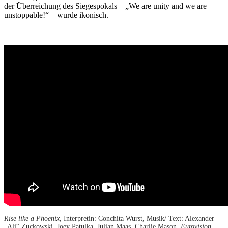
der Überreichung des Siegespokals – „We are unity and we are
unstoppable!“ – wurde ikonisch.
Rise like a Phoenix
, Interpretin: Conchita Wurst, Musik/ Text: Alexander
„Ali“ Zuckowski, Joey Patulka, Julian Maas, Charlie Mason,
Eurovision