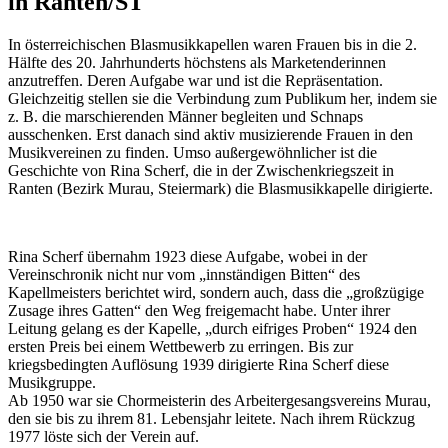
in Ranten/ST
In österreichischen Blasmusikkapellen waren Frauen bis in die 2.
Hälfte des 20. Jahrhunderts höchstens als Marketenderinnen
anzutreffen. Deren Aufgabe war und ist die Repräsentation.
Gleichzeitig stellen sie die Verbindung zum Publikum her, indem sie
z. B. die marschierenden Männer begleiten und Schnaps
ausschenken. Erst danach sind aktiv musizierende Frauen in den
Musikvereinen zu finden. Umso außergewöhnlicher ist die
Geschichte von Rina Scherf, die in der Zwischenkriegszeit in
Ranten (Bezirk Murau, Steiermark) die Blasmusikkapelle dirigierte.
Rina Scherf übernahm 1923 diese Aufgabe, wobei in der
Vereinschronik nicht nur vom „innständigen Bitten“ des
Kapellmeisters berichtet wird, sondern auch, dass die „großzügige
Zusage ihres Gatten“ den Weg freigemacht habe. Unter ihrer
Leitung gelang es der Kapelle, „durch eifriges Proben“ 1924 den
ersten Preis bei einem Wettbewerb zu erringen. Bis zur
kriegsbedingten Auflösung 1939 dirigierte Rina Scherf diese
Musikgruppe.
Ab 1950 war sie Chormeisterin des Arbeitergesangsvereins Murau,
den sie bis zu ihrem 81. Lebensjahr leitete. Nach ihrem Rückzug
1977 löste sich der Verein auf.