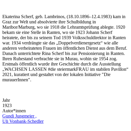
Ekaterina Scherf, geb. Lambrinos, (18.10.1896–12.4.1983) kam in
Graz zur Welt und absolvierte ihre Schulbildung in
Maribor/Marburg, wo sie 1918 die Lehramtsprüfung ablegte. 1920
bekam sie eine Stelle in Ranten, wo sie 1923 Johann Scherf
heiratete, der bis zu seinem Tod 1939 Volksschuldirektor in Ranten
war. 1934 verdrängte sie das „Doppelverdienergesetz“ wie alle
anderen verheirateten Frauen im öffentlichen Dienst aus dem Beruf.
Danach unterrichtete Rina Scherf bis zur Pensionierung in Ranten.
Ihren Ruhestand verbrachte sie in Murau, wohin sie 1954 zog.
Erstmals öffentlich wurde ihre Geschichte durch die Ausstellung
„WACHSEN LASSEN #die steiermarkFRAU im stabilen Pavillon“
2021, kuratiert und gestaltet von der lokalen Initiative "Die
murauerInnen".
Jahr
1923
Autor*innen
Gundi Jungmeier ,
Uli Vonbank-Schedler