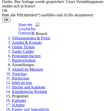
Danke, Ihre Anfrage wurde gespeichert. Unser Vermittlungsteam
meldet sich in Kürze!
OK
Bitte alle Pflichtfelder(*) ausfüllen und AGBs akzeptieren!
OK
Haus der
Geschichte
Österreich
Besuch
Öffnungszeiten & Preise
Anfahrt & Kontakt
Online Tickets
Audio Guides
Programm buchen
Barrierefreiheit
Ausstellungen
Aktuell im Museum
Vorschau
Rückschau
hdgö on tour
Bücher und Kataloge
Künstlerische Projekte
Programm
Kalender
Schulen
Kinder und Jugendliche