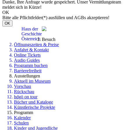
Danke, Ihre Anfrage wurde gespeichert. Unser Vermittlungsteam
meldet sich in Kürze!
OK
Bitte alle Pflichtfelder(*) ausfüllen und AGBs akzeptieren!
OK
Haus der
Geschichte
Österreich
Besuch
Öffnungszeiten & Preise
Anfahrt & Kontakt
Online Tickets
Audio Guides
Programm buchen
Barrierefreiheit
Ausstellungen
Aktuell im Museum
Vorschau
Rückschau
hdgö on tour
Bücher und Kataloge
Künstlerische Projekte
Programm
Kalender
Schulen
Kinder und Jugendliche