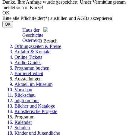
Danke, Ihre Anfrage wurde gespeichert. Unser Vermittlungsteam
meldet sich in Kürze!
OK
Bitte alle Pflichtfelder(*) ausfüllen und AGBs akzeptieren!
OK
Haus der
Geschichte
Österreich
Besuch
Öffnungszeiten & Preise
Anfahrt & Kontakt
Online Tickets
Audio Guides
Programm buchen
Barrierefreiheit
Ausstellungen
Aktuell im Museum
Vorschau
Rückschau
hdgö on tour
Bücher und Kataloge
Künstlerische Projekte
Programm
Kalender
Schulen
Kinder und Jugendliche