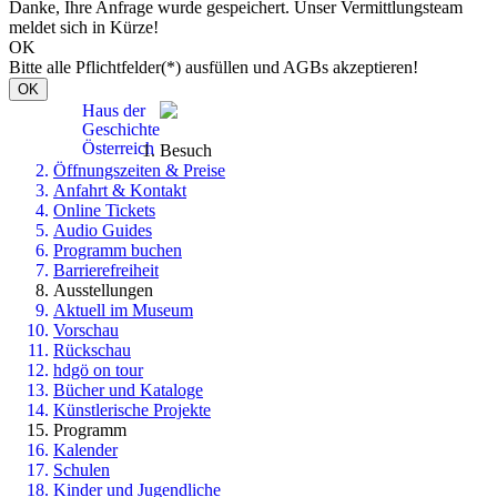
Danke, Ihre Anfrage wurde gespeichert. Unser Vermittlungsteam
meldet sich in Kürze!
OK
Bitte alle Pflichtfelder(*) ausfüllen und AGBs akzeptieren!
OK
Haus der
Geschichte
Österreich
Besuch
Öffnungszeiten & Preise
Anfahrt & Kontakt
Online Tickets
Audio Guides
Programm buchen
Barrierefreiheit
Ausstellungen
Aktuell im Museum
Vorschau
Rückschau
hdgö on tour
Bücher und Kataloge
Künstlerische Projekte
Programm
Kalender
Schulen
Kinder und Jugendliche