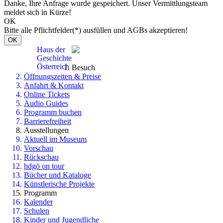
Danke, Ihre Anfrage wurde gespeichert. Unser Vermittlungsteam
meldet sich in Kürze!
OK
Bitte alle Pflichtfelder(*) ausfüllen und AGBs akzeptieren!
OK
Haus der
Geschichte
Österreich
Besuch
Öffnungszeiten & Preise
Anfahrt & Kontakt
Online Tickets
Audio Guides
Programm buchen
Barrierefreiheit
Ausstellungen
Aktuell im Museum
Vorschau
Rückschau
hdgö on tour
Bücher und Kataloge
Künstlerische Projekte
Programm
Kalender
Schulen
Kinder und Jugendliche