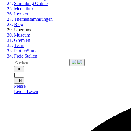
Sammlung Online
Mediathek
Lexikon
Themensammlungen
Blog
Über uns
Museum
Gremien
Team
Partner*innen
Freie Stellen
DE
|
EN
Presse
Leicht Lesen