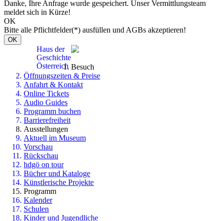
Danke, Ihre Anfrage wurde gespeichert. Unser Vermittlungsteam
meldet sich in Kürze!
OK
Bitte alle Pflichtfelder(*) ausfüllen und AGBs akzeptieren!
OK
Haus der
Geschichte
Österreich
Besuch
Öffnungszeiten & Preise
Anfahrt & Kontakt
Online Tickets
Audio Guides
Programm buchen
Barrierefreiheit
Ausstellungen
Aktuell im Museum
Vorschau
Rückschau
hdgö on tour
Bücher und Kataloge
Künstlerische Projekte
Programm
Kalender
Schulen
Kinder und Jugendliche