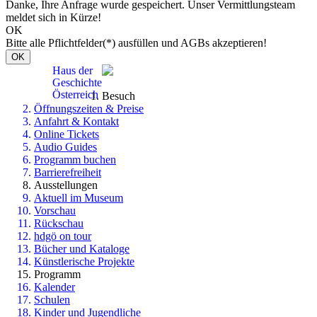
Danke, Ihre Anfrage wurde gespeichert. Unser Vermittlungsteam
meldet sich in Kürze!
OK
Bitte alle Pflichtfelder(*) ausfüllen und AGBs akzeptieren!
OK
Haus der
Geschichte
Österreich
Besuch
Öffnungszeiten & Preise
Anfahrt & Kontakt
Online Tickets
Audio Guides
Programm buchen
Barrierefreiheit
Ausstellungen
Aktuell im Museum
Vorschau
Rückschau
hdgö on tour
Bücher und Kataloge
Künstlerische Projekte
Programm
Kalender
Schulen
Kinder und Jugendliche