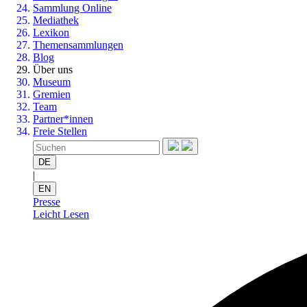
Sammlung Online
Mediathek
Lexikon
Themensammlungen
Blog
Über uns
Museum
Gremien
Team
Partner*innen
Freie Stellen
DE
|
EN
Presse
Leicht Lesen