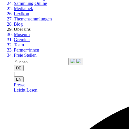
Sammlung Online
Mediathek
Lexikon
Themensammlungen
Blog
Über uns
Museum
Gremien
Team
Partner*innen
Freie Stellen
DE
|
EN
Presse
Leicht Lesen